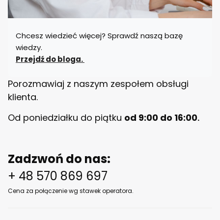
n
y
B
E
Chcesz wiedzieć więcej? Sprawdź naszą bazę
L
L
wiedzy.
O
Przejdź do bloga.
Porozmawiaj z naszym zespołem obsługi
klienta.
Od poniedziałku do piątku
od 9:00 do 16:00
.
Zadzwoń do nas:
+ 48 570 869 697
Cena za połączenie wg stawek operatora.