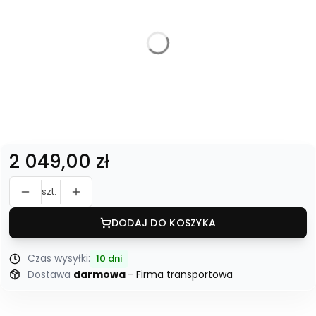
*
Dostawa:
Bez wniesienia
Z wniesieniem
*
Średnica blatu:
100 cm
120 cm
Cena
2 049,00 zł
szt.
DODAJ DO KOSZYKA
Czas wysyłki:
10 dni
Dostawa
darmowa
- Firma transportowa