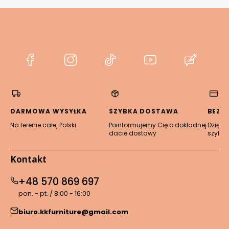
(Otwiera
(Otwiera
(Otwiera
(Otwiera
(Otwier
się
się
się
się
się
w
w
w
w
w
nowej
nowej
nowej
nowej
nowej
karcie)
karcie)
karcie)
karcie)
karcie)
DARMOWA WYSYŁKA
SZYBKA DOSTAWA
BEZP
Na terenie całej Polski
Poinformujemy Cię o dokładnej
Dzięki 
dacie dostawy
szyfro
Kontakt
+48 570 869 697
pon. - pt. / 8:00 - 16:00
biuro.kkfurniture@gmail.com