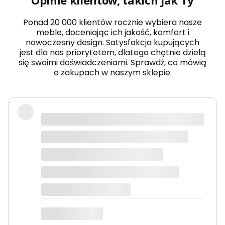
w
i
o
Ponad 20 000 klientów rocznie wybiera nasze
w
meble, doceniając ich jakość, komfort i
a
nowoczesny design. Satysfakcja kupujących
k
jest dla nas priorytetem, dlatego chętnie dzielą
o
m
się swoimi doświadczeniami. Sprawdź, co mówią
o
o zakupach w naszym sklepie.
d
a
k
a
s
Wow! Z początku bałem się o zakupy
z
w nieznajomym sklepie, ale
m
i
naprawdę nie mam się do czego
r
doczepić. Szybka dostawa, meble
o
w
wysokiej jakości.
a
A
M
Edyta
I
R
I