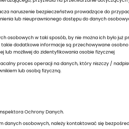
twierdzającego, przyzwala na przetwarzanie dotyczących
acza naruszenie bezpieczeństwa prowadzące do przypad
wnienia lub nieuprawnionego dostępu do danych osobow
h osobowych w taki sposób, by nie można ich było już pr
 takie dodatkowe informacje są przechowywane osobno i
j lub możliwej do zidentyfikowania osobie fizycznej
calny proces operacji na danych, który niszczy / nadpisu
nikiem lub osobą fizyczną.
 Inspektora Ochrony Danych.
 danych osobowych, należy kontaktować się bezpośredn