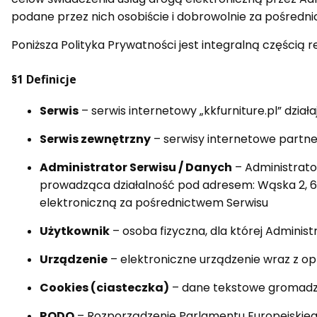
podane przez nich osobiście i dobrowolnie za pośredn
Poniższa Polityka Prywatności jest integralną częścią 
§1 Definicje
Serwis
– serwis internetowy „kkfurniture.pl” dzi
Serwis zewnętrzny
– serwisy internetowe partn
Administrator Serwisu / Danych
– Administrato
prowadząca działalność pod adresem: Wąska 2, 63
elektroniczną za pośrednictwem Serwisu
Użytkownik
– osoba fizyczna, dla której Adminis
Urządzenie
– elektroniczne urządzenie wraz z 
Cookies (ciasteczka)
– dane tekstowe gromadzo
RODO
– Rozporządzenie Parlamentu Europejskiego 