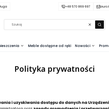
ługa
+48 570 869 697
biuro
Wyczyść
Szuka
ieszczenia
Meble dostępne od ręki
Nowości
Prom
Polityka prywatności
ania i uzyskiwania dostępu do danych na Urządze
ministratora oraz
zasady gromadzenia i przetwarzan