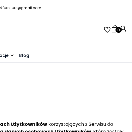
.kkfurniture@gmail.com
Produkty 
j
ocje
Blog
niach Użytkowników
korzystających z Serwisu do
ia danych osobowych Użytkowników
, które zostały