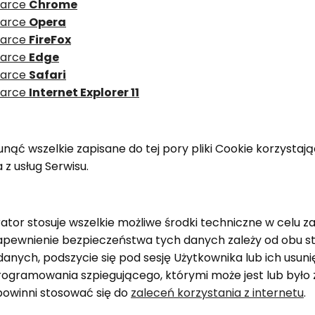
darce
Chrome
darce
Opera
darce
FireFox
darce
Edge
darce
Safari
darce
Internet Explorer 11
 wszelkie zapisane do tej pory pliki Cookie korzystając
z usług Serwisu.
rator stosuje wszelkie możliwe środki techniczne w cel
zapewnienie bezpieczeństwa tych danych zależy od obu str
anych, podszycie się pod sesję Użytkownika lub ich usuni
oprogramowania szpiegującego, którymi może jest lub był
powinni stosować się do
zaleceń korzystania z internetu
.