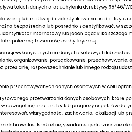
ływu takich danych oraz uchylenia dyrektywy 95/46/WE
ikowanej lub możliwej do zidentyfikowania osobie fizyczne
ożna bezpośrednio lub pośrednio zidentyfikować, w szczeg
i, identyfikator internetowy lub jeden bądź kilka szczegól
 lub społeczną tożsamość osoby fizycznej
operacji wykonywanych na danych osobowych lub zest
walanie, organizowanie, porządkowanie, przechowywanie, 
z przesłanie, rozpowszechnianie lub innego rodzaju udost
nie przechowywanych danych osobowych w celu ogranic
yzowanego przetwarzania danych osobowych, które po
w szczególności do analizy lub prognozy aspektów dotyczą
interesowań, wiarygodności, zachowania, lokalizacji lub p
za dobrowolne, konkretne, świadome i jednoznaczne okaza