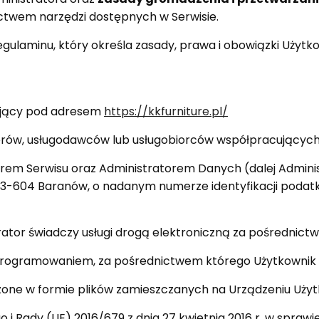
ictwem narzędzi dostępnych w Serwisie.
regulaminu, który określa zasady, prawa i obowiązki Użyt
ałający pod adresem
https://kkfurniture.pl/
erów, usługodawców lub usługobiorców współpracujących
rem Serwisu oraz Administratorem Danych (dalej Administr
-604 Baranów, o nadanym numerze identyfikacji podatko
trator świadczy usługi drogą elektroniczną za pośrednict
oprogramowaniem, za pośrednictwem którego Użytkownik 
ne w formie plików zamieszczanych na Urządzeniu Uży
i Rady (UE) 2016/679 z dnia 27 kwietnia 2016 r. w spraw