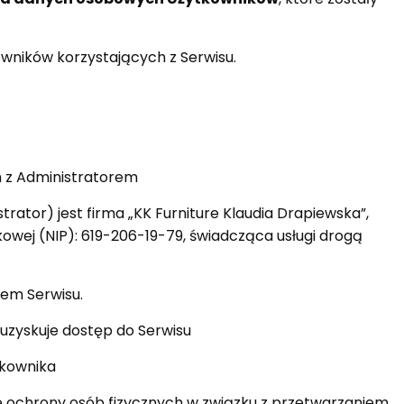
kowników korzystających z Serwisu.
 z Administratorem
ator) jest firma „KK Furniture Klaudia Drapiewska”,
wej (NIP): 619-206-19-79, świadcząca usługi drogą
wem Serwisu.
uzyskuje dostęp do Serwisu
tkownika
ie ochrony osób fizycznych w związku z przetwarzaniem