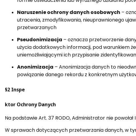
formie oświadczenia lub wyraźnego działania po
Naruszenie ochrony danych osobowych
– ozn
utracenia, zmodyfikowania, nieuprawnionego uja
przetwarzanych
Pseudonimizacja
– oznacza przetworzenie danyc
użycia dodatkowych informacji, pod warunkiem że
uniemożliwiającymi ich przypisanie zidentyfikowane
Anonimizacja
– Anonimizacja danych to nieodwra
powiązanie danego rekordu z konkretnym użytkow
§2 Inspe
ktor Ochrony Danych
Na podstawie Art. 37 RODO, Administrator nie powołał
W sprawach dotyczących przetwarzania danych, w tym