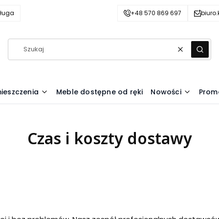
ługa
+48 570 869 697
biuro
Wyczyść
Szuka
ieszczenia
Meble dostępne od ręki
Nowości
Prom
Czas i koszty dostawy