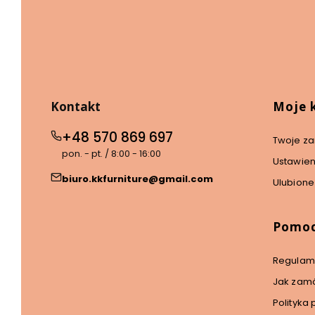
się
się
się
się
się
w
w
w
w
w
nowej
nowej
nowej
nowej
nowej
karcie)
karcie)
karcie)
karcie)
karcie)
Linki w
Kontakt
Moje 
+48 570 869 697
Twoje z
pon. - pt. / 8:00 - 16:00
Ustawien
biuro.kkfurniture@gmail.com
Ulubione
Pomo
Regulam
Jak zamó
Polityka