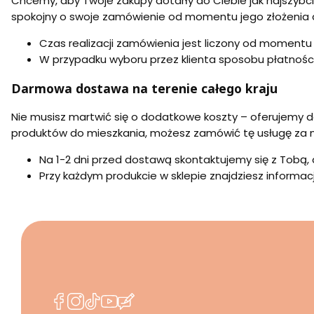
Chcemy, aby Twoje zakupy dotarły do Ciebie jak najszybc
spokojny o swoje zamówienie od momentu jego złożenia a
Czas realizacji zamówienia jest liczony od momentu 
W przypadku wyboru przez klienta sposobu płatnośc
Darmowa dostawa na terenie całego kraju
Nie musisz martwić się o dodatkowe koszty – oferujemy d
produktów do mieszkania, możesz zamówić tę usługę za n
Na 1-2 dni przed dostawą skontaktujemy się z Tobą, 
Przy każdym produkcie w sklepie znajdziesz informa
(Otwiera
(Otwiera
(Otwiera
(Otwiera
(Otwiera