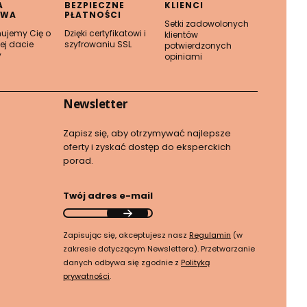
A
BEZPIECZNE
KLIENCI
AWA
PŁATNOŚCI
Setki zadowolonych
mujemy Cię o
Dzięki certyfikatowi i
klientów
ej dacie
szyfrowaniu SSL
potwierdzonych
y
opiniami
Newsletter
Zapisz się, aby otrzymywać najlepsze
oferty i zyskać dostęp do eksperckich
porad.
Twój adres e-mail
Zapisując się, akceptujesz nasz
Regulamin
(w
zakresie dotyczącym Newslettera). Przetwarzanie
danych odbywa się zgodnie z
Polityką
prywatności
.