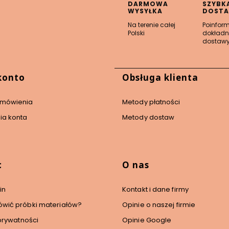
DARMOWA
SZYBK
WYSYŁKA
DOST
Na terenie całej
Poinfor
Polski
dokładn
dostaw
 stopce
konto
Obsługa klienta
amówienia
Metody płatności
ia konta
Metody dostaw
c
O nas
in
Kontakt i dane firmy
wić próbki materiałów?
Opinie o naszej firmie
 prywatności
Opinie Google