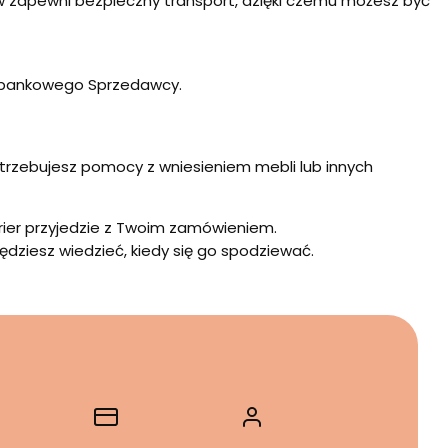
w zapewni bezpieczny transport, dzięki czemu możesz być
u bankowego Sprzedawcy.
otrzebujesz pomocy z wniesieniem mebli lub innych
urier przyjedzie z Twoim zamówieniem.
dziesz wiedzieć, kiedy się go spodziewać.