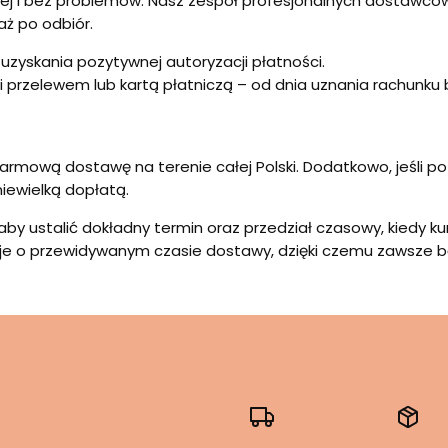
iej i bez problemów. Nasz zespół profesjonalnych dostawcó
ż po odbiór.
uzyskania pozytywnej autoryzacji płatności.
i przelewem lub kartą płatniczą – od dnia uznania rachunk
armową dostawę na terenie całej Polski. Dodatkowo, jeśli p
iewielką dopłatą.
aby ustalić dokładny termin oraz przedział czasowy, kiedy k
cje o przewidywanym czasie dostawy, dzięki czemu zawsze bę