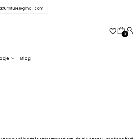
.kkfurniture@gmail.com
Produkty 
j
ocje
Blog