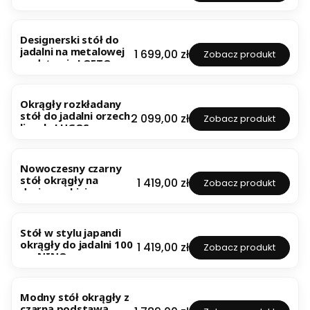
LINCOLN
Designerski stół do
jadalni na metalowej
Cena
1 699,00 zł
Zobacz produkt
podstawie LOFTO
Okrągły rozkładany
stół do jadalni orzech
Cena
2 099,00 zł
Zobacz produkt
lincoln LUGOS
Nowoczesny czarny
stół okrągły na
Cena
1 419,00 zł
Zobacz produkt
designerskiej
podstawie NINO
Stół w stylu japandi
okrągły do jadalni 100
Cena
1 419,00 zł
Zobacz produkt
cm NINO
Modny stół okrągły z
czarną podstawą