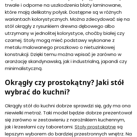
trwałe i odporne na uszkodzenia blaty laminowane,
które mają delikatny połysk. Dostępne są w różnych
wariantach kolorystycznych. Można zdecydować się na
stół okrągły z rysunkiem drewna dębowego albo
utrzymany w jednolitej kolorystyce, choćby białej czy
czarnej. Stoły mogą mieć podstawy wykonane z
metalu malowanego proszkowo o nietuzinkowej
konstrukcji. Dzięki temu można wpisać je zarówno w
aranżację skandynawską, jak i industrialną, japandi czy
minimalistyczną.
Okrągły czy prostokątny? Jaki stół
wybrać do kuchni?
Okrągły stół do kuchni dobrze sprawdzi się, gdy ma ona
niewielki metraż. Taki model będzie dobrze prezentował
się zarówno w zestawieniu z narożnikiem kuchennym,
jak i krzesłami czy taboretami.
Stoły prostokątne
są
lepszym wyborem do bardziej przestronnych wnętrz. Na