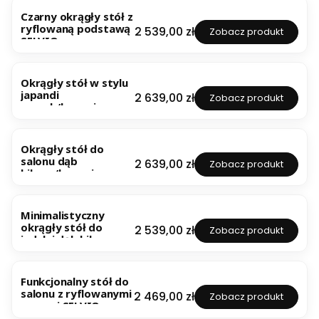
Czarny okrągły stół z
ryflowaną podstawą
Cena
2 539,00 zł
Zobacz produkt
SELVIO
NOWOŚĆ
Okrągły stół w stylu
japandi
Cena
2 639,00 zł
Zobacz produkt
orzech/kaszmir
SELVIO
NOWOŚĆ
Okrągły stół do
salonu dąb
Cena
2 639,00 zł
Zobacz produkt
hikora/kaszmir
SELVIO
NOWOŚĆ
Minimalistyczny
okrągły stół do
Cena
2 539,00 zł
Zobacz produkt
jadalni dąb hikora
SELVIO
NOWOŚĆ
Funkcjonalny stół do
salonu z ryflowanymi
Cena
2 469,00 zł
Zobacz produkt
nogami SELVIO