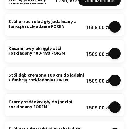
Cena
1 789,00 zł
Zobacz produkt
LUKS DĄB HIKORA
Stół orzech okrągły jadalniany z
funkcją rozkładania FOREN
Cena
1 509,00 zł
Kaszmirowy okrągły stół
rozkładany 100-180 FOREN
Cena
1 509,00 zł
Stół dąb cremona 100 cm do jadalni
z funkcją rozkładania FOREN
Cena
1 509,00 zł
Czarny stół okrągły do jadalni
rozkładany FOREN
Cena
1 509,00 zł
Stół okrągły rozkładany do jadalni