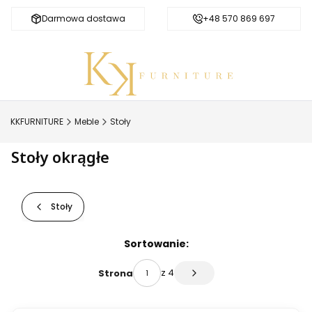
Darmowa dostawa
Bezpieczne zakupy
+48 570 869 697
KKFURNITURE
Meble
Stoły
Stoły okrągłe
Stoły
Lista produktów
Sortowanie:
z 4
Strona
Następne produkty
NOWOŚĆ