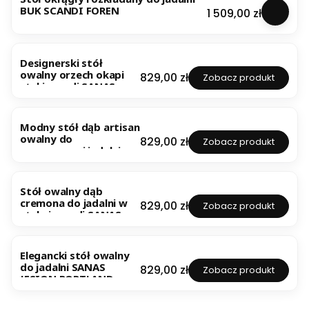
BUK SCANDI FOREN
Cena
1 509,00 zł
Designerski stół
owalny orzech okapi
Cena
829,00 zł
Zobacz produkt
styl japandi SANAS
Modny stół dąb artisan
owalny do
Cena
829,00 zł
Zobacz produkt
nowoczesnej jadalni
SANAS
Stół owalny dąb
cremona do jadalni w
Cena
829,00 zł
Zobacz produkt
stylu japandi SANAS
Elegancki stół owalny
do jadalni SANAS
Cena
829,00 zł
Zobacz produkt
JESION PORTLAND