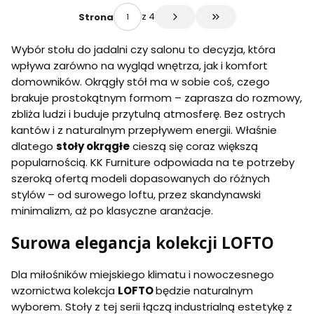
z 4
Strona
Przejdź do ostatniej 
Wybór stołu do jadalni czy salonu to decyzja, która
wpływa zarówno na wygląd wnętrza, jak i komfort
domowników. Okrągły stół ma w sobie coś, czego
brakuje prostokątnym formom – zaprasza do rozmowy,
zbliża ludzi i buduje przytulną atmosferę. Bez ostrych
kantów i z naturalnym przepływem energii. Właśnie
dlatego
stoły okrągłe
cieszą się coraz większą
popularnością. KK Furniture odpowiada na te potrzeby
szeroką ofertą modeli dopasowanych do różnych
stylów – od surowego loftu, przez skandynawski
minimalizm, aż po klasyczne aranżacje.
Surowa elegancja kolekcji LOFTO
Dla miłośników miejskiego klimatu i nowoczesnego
wzornictwa kolekcja
LOFTO
będzie naturalnym
wyborem. Stoły z tej serii łączą industrialną estetykę z