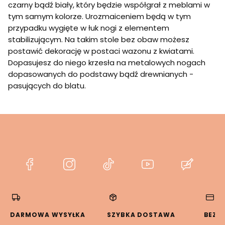
czarny bądź biały, który będzie współgrał z meblami w
tym samym kolorze. Urozmaiceniem będą w tym
przypadku wygięte w łuk nogi z elementem
stabilizującym. Na takim stole bez obaw możesz
postawić dekorację w postaci wazonu z kwiatami.
Dopasujesz do niego krzesła na metalowych nogach
dopasowanych do podstawy bądź drewnianych -
pasujących do blatu.
(Otwiera
(Otwiera
(Otwiera
(Otwiera
(Otwier
się
się
się
się
się
w
w
w
w
w
nowej
nowej
nowej
nowej
nowej
karcie)
karcie)
karcie)
karcie)
karcie)
DARMOWA WYSYŁKA
SZYBKA DOSTAWA
BEZP