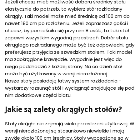
Jeżeli chcesz mieć możliwość doboru średnicy stołu
elastycznie do potrzeb, to wybierz stół rozkładany
okrągły. Taki model może mieć średnicę od 100 cm do
nawet 180 cm po rozłożeniu. Jeżeli zapraszasz gości i
chcesz, by pomieściło się przy nim 8 osób, to taki stół
zapewni wszystkim wygodną przestrzeń. Dobór stołu
okrągłego rozkładanego może być też odpowiedni, gdy
preferujesz przyjęcia ze szwedzkim stołem. Taki model
ma zaokrąglone krawędzie. Wygodnie jest więc do
niego podchodzić z każdej strony. Na co dzień stół
może być użytkowany w wersji nierozłożonej.
Nasze
stoły
posiadają łatwy system rozkładania -
wystarczy rozsunąć stół i wyciągnąć znajdujące się pod
nim dodatkowe części blatu.
Jakie są zalety okrągłych stołów?
Stoły okrągłe nie zajmują wiele przestrzeni użytkowej. W
wersji nierozłożonej są stosunkowo niewielkie i mają
zwykle około 100 cm średnicy. Stoły wyposażone są w