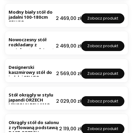
NOWOŚĆ
Modny biały stół do
jadalni 100-180cm
Cena
2 469,00 zł
Zobacz produkt
SELVIO
NOWOŚĆ
Nowoczesny stół
rozkładany z
Cena
2 469,00 zł
Zobacz produkt
metalową podstawą
SELVIO
NOWOŚĆ
Designerski
kaszmirowy stół do
Cena
2 569,00 zł
Zobacz produkt
jadalni SELVIO
Stół okrągły w stylu
japandi ORZECH
Cena
2 029,00 zł
Zobacz produkt
LINCOLN BELLAMO
Okrągły stół do salonu
z ryflowaną podstawą
Cena
2 119,00 zł
Zobacz produkt
DAST ORZECH