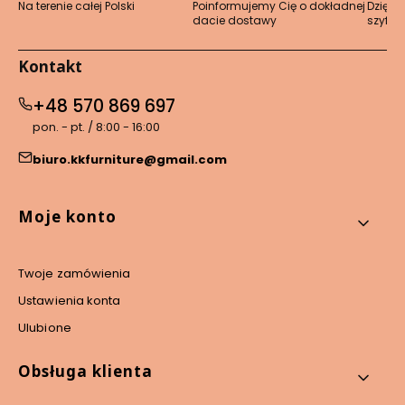
Na terenie całej Polski
Poinformujemy Cię o dokładnej
Dzięki 
dacie dostawy
szyfro
Kontakt
+48 570 869 697
pon. - pt. / 8:00 - 16:00
biuro.kkfurniture@gmail.com
Linki w stopce
Moje konto
Twoje zamówienia
Ustawienia konta
Ulubione
Obsługa klienta