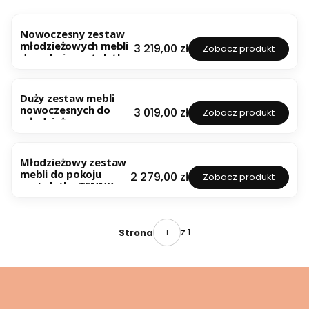
Nowoczesny zestaw
młodzieżowych mebli
Cena
3 219,00 zł
Zobacz produkt
do pokoju nastolatka
TENNY
Duży zestaw mebli
nowoczesnych do
Cena
3 019,00 zł
Zobacz produkt
młodzieżowego
pokoju z biurkiem
TENNY
Młodzieżowy zestaw
mebli do pokoju
Cena
2 279,00 zł
Zobacz produkt
nastolatka TENNY
z 1
Strona