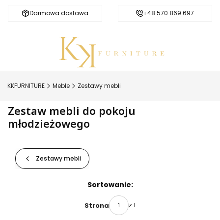
Darmowa dostawa
Bezpieczne zakupy
+48 570 869 697
KKFURNITURE
Meble
Zestawy mebli
Zestaw mebli do pokoju
młodzieżowego
Zestawy mebli
Lista produktów
Sortowanie:
z 1
Strona