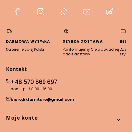
(Otwiera
(Otwiera
(Otwiera
(Otwiera
(Otwier
się
się
się
się
się
w
w
w
w
w
nowej
nowej
nowej
nowej
nowej
karcie)
karcie)
karcie)
karcie)
karcie)
DARMOWA WYSYŁKA
SZYBKA DOSTAWA
BEZP
Na terenie całej Polski
Poinformujemy Cię o dokładnej
Dzięki 
dacie dostawy
szyfro
Kontakt
+48 570 869 697
pon. - pt. / 8:00 - 16:00
biuro.kkfurniture@gmail.com
Linki w stopce
Moje konto