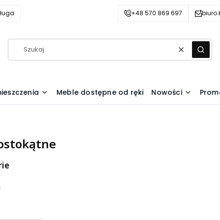
ługa
+48 570 869 697
biuro
Wyczyść
Szuka
ieszczenia
Meble dostępne od ręki
Nowości
Prom
rostokątne
ie
oduktów
w