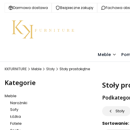
Darmowa dostawa
Bezpieczne zakupy
Fachowa obs
Meble
Pom
KKFURNITURE
Meble
Stoły
Stoły prostokątne
Kategorie
Stoły p
Meble
Podkategor
Narożniki
Sofy
Stoły
Łóżka
Lista pr
Koniec filtró
Sortowanie:
Fotele