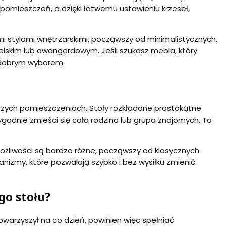
 pomieszczeń, a dzięki łatwemu ustawieniu krzeseł,
i stylami wnętrzarskimi, począwszy od minimalistycznych,
ielskim lub awangardowym. Jeśli szukasz mebla, który
 dobrym wyborem.
jszych pomieszczeniach. Stoły rozkładane prostokątne
godnie zmieści się cała rodzina lub grupa znajomych. To
możliwości są bardzo różne, począwszy od klasycznych
my, które pozwalają szybko i bez wysiłku zmienić
go stołu?
owarzyszył na co dzień, powinien więc spełniać