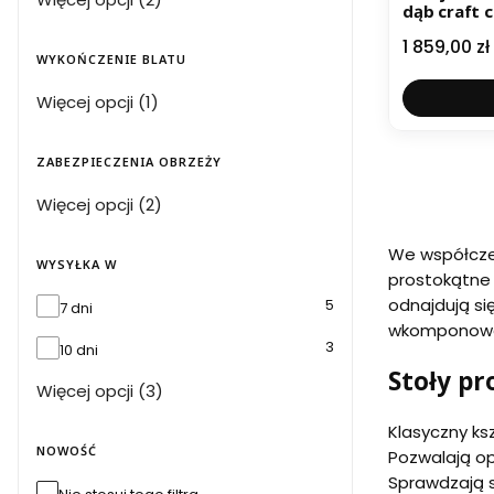
dąb craft 
Cena
1 859,00 zł
WYKOŃCZENIE BLATU
Wykończenie blatu
Więcej opcji (1)
ZABEZPIECZENIA OBRZEŻY
Zabezpieczenia obrzeży
Więcej opcji (2)
We współczes
WYSYŁKA W
prostokątne 
odnajdują si
Wysyłka w
5
7 dni
wkomponować 
3
10 dni
Stoły p
Więcej opcji (3)
Klasyczny ks
NOWOŚĆ
Pozwalają op
Sprawdzają s