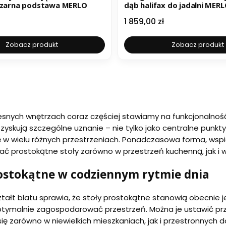
czarna podstawa MERLO
dąb halifax do jadalni MER
Cena
1 859,00 zł
Zobacz produkt
Zobacz produkt
nych wnętrzach coraz częściej stawiamy na funkcjonalność, 
zyskują szczególne uznanie – nie tylko jako centralne punkty 
ę w wielu różnych przestrzeniach. Ponadczasowa forma, ws
prostokątne stoły zarówno w przestrzeń kuchenną, jak i w
rostokątne w codziennym rytmie dnia
ztałt blatu sprawia, że stoły prostokątne stanowią obecnie 
tymalnie zagospodarować przestrzeń. Można je ustawić przy
ię zarówno w niewielkich mieszkaniach, jak i przestronnych 