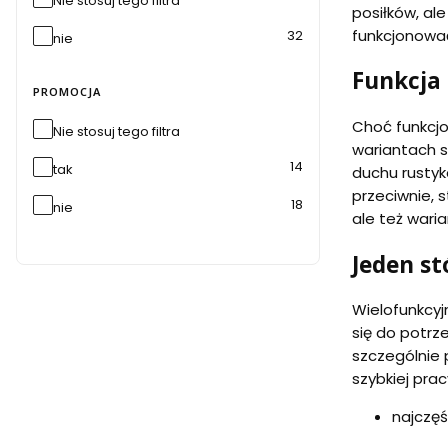
Nie stosuj tego filtra
posiłków, al
funkcjonować
32
nie
Funkcja 
PROMOCJA
Choć funkcjo
Nie stosuj tego filtra
wariantach s
14
tak
duchu rustyk
przeciwnie, 
18
nie
ale też wari
Jeden st
Wielofunkcyj
się do potrz
szczególnie 
szybkiej prac
najczęś