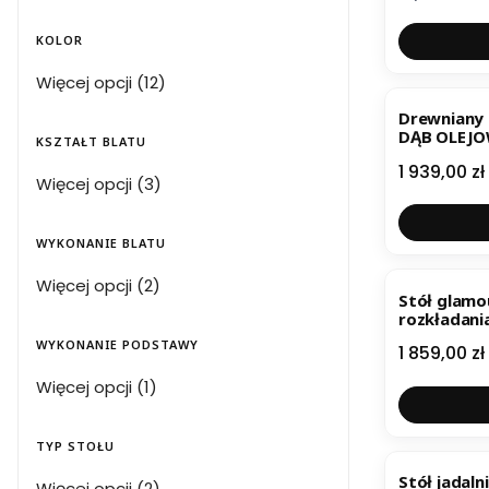
KOLOR
Kolor
Więcej opcji (12)
Drewniany 
DĄB OLEJ
KSZTAŁT BLATU
Cena
1 939,00 zł
Kształt blatu
Więcej opcji (3)
WYKONANIE BLATU
Wykonanie blatu
Więcej opcji (2)
Stół glamo
rozkładani
WYKONANIE PODSTAWY
Cena
1 859,00 zł
Wykonanie Podstawy
Więcej opcji (1)
TYP STOŁU
Stół jadaln
Typ stołu
Więcej opcji (2)