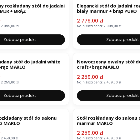
y rozkładany stół do jadalni
Elegancki stół do jadalni r
MIR + BRĄZ
biały marmur + brąz PURO
mocyjna
Cena promocyjna
ł
2 779,00 zł
2 999,00 zł
Najniższa cena:
2 999,00 zł
Zobacz produkt
Zobacz produkt
OKAZJA
dany stół do jadalni white
Nowoczesny owalny stół do
brąz MARLO
craft+brąz MARLO
mocyjna
Cena promocyjna
ł
2 259,00 zł
2 259,00 zł
Najniższa cena:
2 459,00 zł
Zobacz produkt
Zobacz produkt
BESTSELLER
OKAZJA
ozkładany stół do salonu
Stół rozkładany do salonu 
ąz MARLO
marmur MARLO
mocyjna
Cena promocyjna
ł
2 259,00 zł
2 459,00 zł
Najniższa cena:
2 459,00 zł