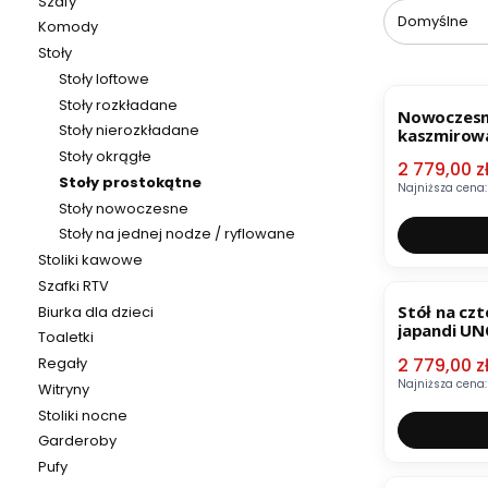
Szafy
Domyślne
Komody
Stoły
Stoły loftowe
OKAZJA
Stoły rozkładane
Nowoczesn
Stoły nierozkładane
kaszmirow
Stoły okrągłe
Cena pro
2 779,00 z
Stoły prostokątne
Najniższa cena:
Stoły nowoczesne
Stoły na jednej nodze / ryflowane
Stoliki kawowe
OKAZJA
Szafki RTV
Stół na cz
Biurka dla dzieci
japandi U
Toaletki
Cena pro
2 779,00 z
Regały
Najniższa cena:
Witryny
Stoliki nocne
Garderoby
Pufy
OKAZJA