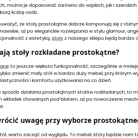
ch, można je dopasować zarówno do wąskich, jak i szerokich
kszą liczbę osób.
uważyć, że stoły prostokątne dobrze komponują się z różnym
nawskie, aż po eleganckie rozwiązania w stylu glamour, ang
cjonalność z estetyką,
stoły
z naszego sklepu będą bardzo
łają stoły rozkładane prostokątne?
dane
to jeszcze większa funkcjonalność, szczególnie w mnie
ybko zmienić mały stół w bardzo duży mebel, przy którym wy
lastyczności i komfortu użytkowania na co dzień.
 o sposób działania prostokątnych stołów rozkładanych, to 
 wkładek chowanych pod blatem, aż po nowoczesne mechaniz
a.
wrócić uwagę przy wyborze prostokątne
tół, warto zacząć od wyglądu. To mebel, który będzie nam t