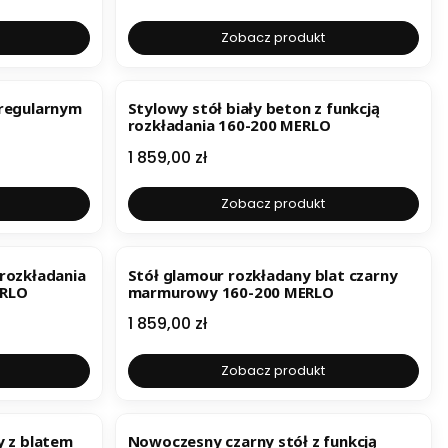
Zobacz produkt
eregularnym
Stylowy stół biały beton z funkcją
rozkładania 160-200 MERLO
Cena
1 859,00 zł
Zobacz produkt
 rozkładania
Stół glamour rozkładany blat czarny
ERLO
marmurowy 160-200 MERLO
Cena
1 859,00 zł
Zobacz produkt
y z blatem
Nowoczesny czarny stół z funkcją