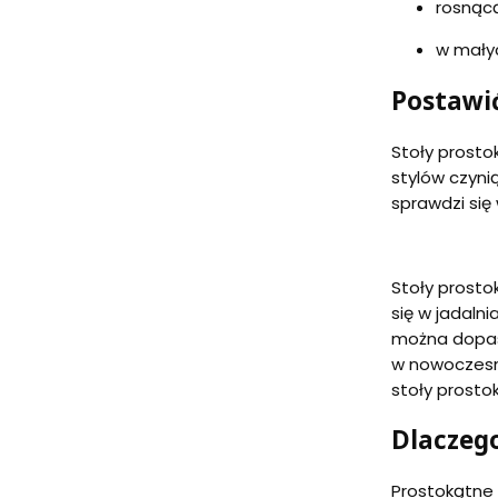
rosnącą
w małyc
Postawić
Stoły prosto
stylów czyni
sprawdzi się
Stoły prosto
się w jadaln
można dopas
w nowoczesne
stoły prosto
Dlaczeg
Prostokątne 