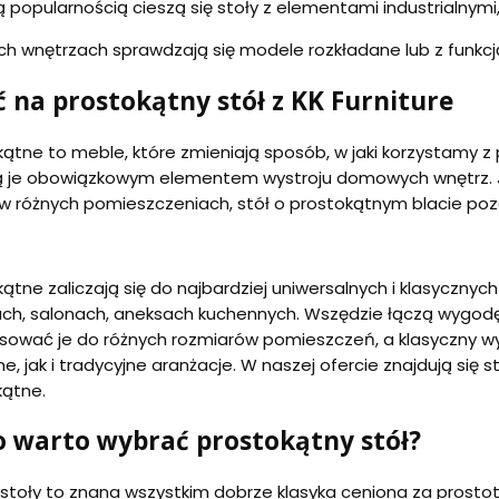
 popularnością cieszą się stoły z elementami industrialnymi
h wnętrzach sprawdzają się modele rozkładane lub z funkc
 na prostokątny stół z KK Furniture
kątne to meble, które zmieniają sposób, w jaki korzystamy z p
ą je obowiązkowym elementem wystroju domowych wnętrz. Jeś
 w różnych pomieszczeniach, stół o prostokątnym blacie p
kątne zaliczają się do najbardziej uniwersalnych i klasyczny
iach, salonach, aneksach kuchennych. Wszędzie łączą wygodę
ować je do różnych rozmiarów pomieszczeń, a klasyczny
, jak i tradycyjne aranżacje. W naszej ofercie znajdują się
kątne.
o warto wybrać prostokątny stół?
stoły to znana wszystkim dobrze klasyka ceniona za prostotę