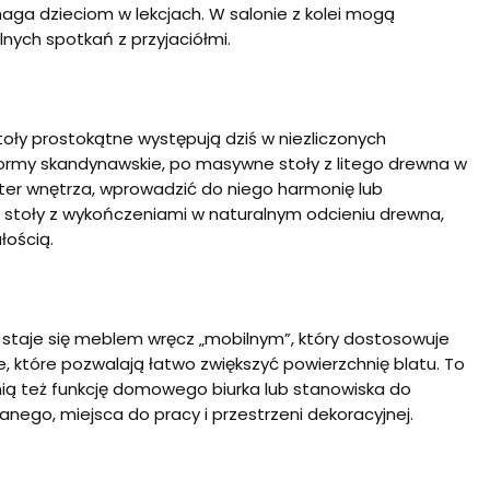
maga dzieciom w lekcjach. W salonie z kolei mogą
nych spotkań z przyjaciółmi.
toły prostokątne występują dziś w niezliczonych
 formy skandynawskie, po masywne stoły z litego drewna w
er wnętrza, wprowadzić do niego harmonię lub
ię stoły z wykończeniami w naturalnym odcieniu drewna,
łością.
 staje się meblem wręcz „mobilnym”, który dostosowuje
które pozwalają łatwo zwiększyć powierzchnię blatu. To
łnią też funkcję domowego biurka lub stanowiska do
nianego, miejsca do pracy i przestrzeni dekoracyjnej.