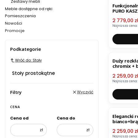
Zestawy mebli
Funkcjonaln
Meble dostępne od ręki
PURO KASZ
Pomieszczenia
Cena pro
2 779,00 z
Nowości
Najniższa cena:
Promocje
Koniec menu
Podkategorie
OKAZJA
Wróć do: Stoły
Duży rozkła
chromix + 
Stoły prostokątne
Cena pro
2 259,00 z
Najniższa cena:
Filtry
Wyczyść
CENA
OKAZJA
Elegancki r
Cena od
Cena do
bianco+br
zł
zł
Cena pro
2 259,00 z
Najniższa cena: