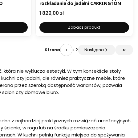
LO
rozkładania do jadalni CARRINGTON
Cena
1 829,00 zł
Zobacz produkt
z 2
Następna
Strona
Przejdź
która nie wyklucza estetyki. W tym kontekście stoły
kuchni czy jadalni, ale również praktyczne meble, które
pierana przez szeroką dostępność wariantów, pozwala
 salon czy domowe biuro.
jedno z najbardziej praktycznych rozwiązań aranżacyjnych.
 ścianie, w rogu lub na środku pomieszczenia.
domach. W kuchni pełnią funkcję miejsca do spożywania