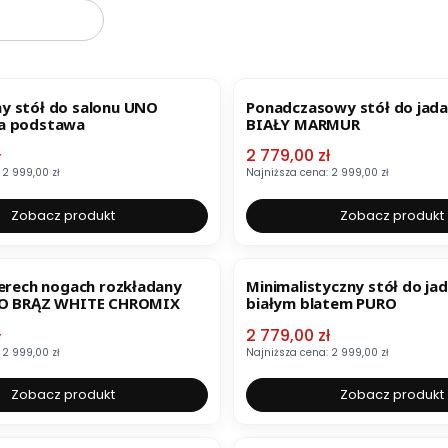
OKAZJA
y stół do salonu UNO
Ponadczasowy stół do jada
a podstawa
BIAŁY MARMUR
mocyjna
Cena promocyjna
ł
2 779,00 zł
2 999,00 zł
Najniższa cena:
2 999,00 zł
Zobacz produkt
Zobacz produkt
OKAZJA
terech nogach rozkładany
Minimalistyczny stół do jad
NO BRĄZ WHITE CHROMIX
białym blatem PURO
mocyjna
Cena promocyjna
ł
2 779,00 zł
2 999,00 zł
Najniższa cena:
2 999,00 zł
Zobacz produkt
Zobacz produkt
OKAZJA