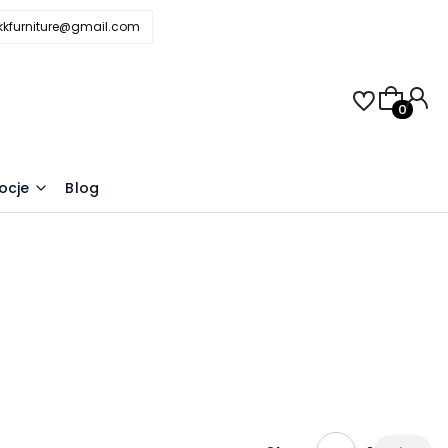
.kkfurniture@gmail.com
Produkty 
j
ocje
Blog