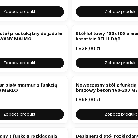
Zobacz produkt
Zobacz produkt
stół prostokątny do jadalni
Stół loftowy 180x100 o ni
OWANY MALMO
kszatłcie BELLI DĄB
Cena
1 939,00 zł
Zobacz produkt
Zobacz produkt
ur biały marmur z funkcją
Nowoczesny stół z funkcją
a MERLO
brązowy beton 160-200 M
Cena
1 859,00 zł
Zobacz produkt
Zobacz produkt
iany z funkcją rozkładania
Designerski stół rozkładan