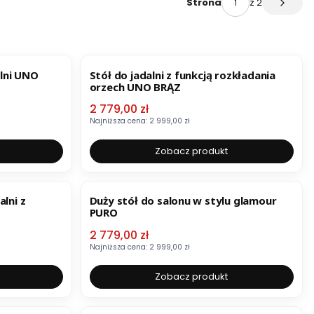
z 2
Strona
Następ
OKAZJA
lni UNO
Stół do jadalni z funkcją rozkładania
orzech UNO BRĄZ
Cena promocyjna
2 779,00 zł
Najniższa cena:
2 999,00 zł
Zobacz produkt
OKAZJA
alni z
Duży stół do salonu w stylu glamour
PURO
Cena promocyjna
2 779,00 zł
Najniższa cena:
2 999,00 zł
Zobacz produkt
OKAZJA