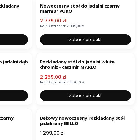
ozkładany
Nowoczesny stół do jadalni czarny
marmur PURO
Cena promocyjna
2 779,00 zł
Najniższa cena:
2 999,00 zł
Zobacz produkt
OKAZJA
BESTSELLER
 jadalni dąb
Rozkładany stół do jadalni white
chromix+kaszmir MARLO
Cena promocyjna
2 259,00 zł
Najniższa cena:
2 459,00 zł
Zobacz produkt
BESTSELLER
czarny
Beżowy nowoczesny rozkładany stół
jadalniany BELLO
Cena
1 299,00 zł