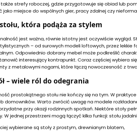
e także strefy roboczej, gdzie przygotowuje się obiad lub po
 jako miejsce do wspólnych gier, pracy zdalnej czy nieformal
stołu, która podąża za stylem
nalność jest ważna, równie istotny jest oczywiście wygląd. S
tylistycznych – od surowych modeli loftowych, przez lekkie
alnym. Odpowiednio dobrany mebel może podkreślić charakt
stanowić interesujący kontrapunkt. Coraz częściej wybiera s
anty z metalowymi nogami, które łączą nowoczesność z trwa
ół – wiele ról do odegrania
ność prostokątnego stołu nie kończy się na tym. W praktyce
eb domowników. Warto zwrócić uwagę na modele rozkładane, 
przydatne przy okazji rodzinnych spotkań. Niektóre stoły pe
y. W jednej przestrzeni mogą łączyć kilka funkcji: stołu jadal
ciej wybierane są stoły z prostym, drewnianym blatem,