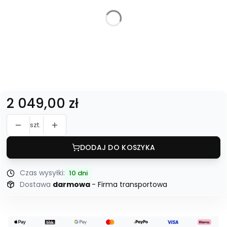
*
Dostawa:
Bez wniesienia
Z wniesieniem
*
Średnica blatu:
100 cm
120 cm
Cena
2 049,00 zł
szt.
DODAJ DO KOSZYKA
Czas wysyłki:
10 dni
Dostawa
darmowa
- Firma transportowa