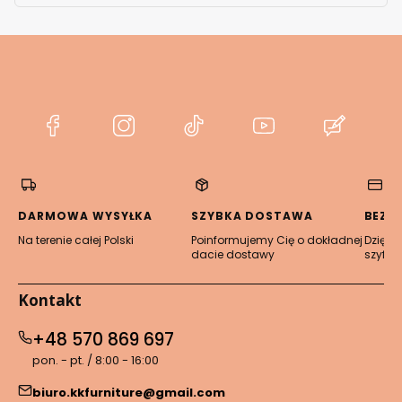
(Otwiera
(Otwiera
(Otwiera
(Otwiera
(Otwier
się
się
się
się
się
w
w
w
w
w
nowej
nowej
nowej
nowej
nowej
karcie)
karcie)
karcie)
karcie)
karcie)
DARMOWA WYSYŁKA
SZYBKA DOSTAWA
BEZP
Na terenie całej Polski
Poinformujemy Cię o dokładnej
Dzięki 
dacie dostawy
szyfro
Kontakt
+48 570 869 697
pon. - pt. / 8:00 - 16:00
biuro.kkfurniture@gmail.com