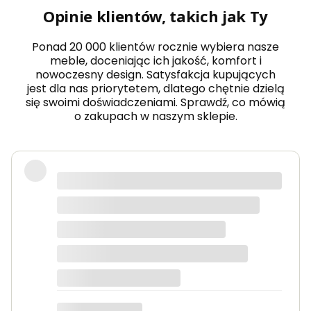
z
Opinie klientów, takich jak Ty
k
ł
a
Ponad 20 000 klientów rocznie wybiera nasze
d
meble, doceniając ich jakość, komfort i
a
nowoczesny design. Satysfakcja kupujących
n
jest dla nas priorytetem, dlatego chętnie dzielą
y
k
się swoimi doświadczeniami. Sprawdź, co mówią
a
o zakupach w naszym sklepie.
s
z
m
i
r
Wow! Z początku bałem się o zakupy
B
w nieznajomym sklepie, ale
E
L
naprawdę nie mam się do czego
L
doczepić. Szybka dostawa, meble
A
M
wysokiej jakości.
O
H
I
Edyta
T
!