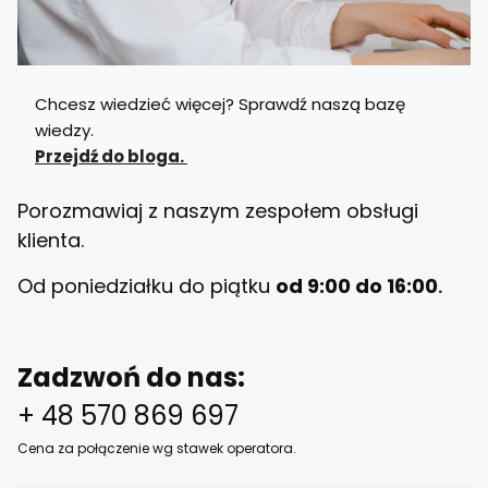
a
n
y
B
E
Chcesz wiedzieć więcej? Sprawdź naszą bazę
L
L
wiedzy.
O
Przejdź do bloga.
Porozmawiaj z naszym zespołem obsługi
klienta.
Od poniedziałku do piątku
od 9:00 do 16:00
.
Zadzwoń do nas:
+ 48 570 869 697
Cena za połączenie wg stawek operatora.