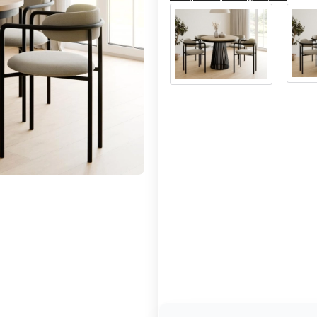
Warianty produktu:
Poszczególne warianty mogą ró
*
Dostawa:
Bez wniesienia
Z wniesie
*
Średnica blatu:
100 cm
120 cm