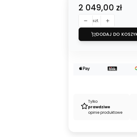
Cena
2 049,00 zł
szt.
DODAJ DO KOSZY
Tylko
prawdziwe
opinie produktowe