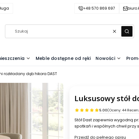
ługa
+48 570 869 697
biuro
Wyczyść
Szuka
ieszczenia
Meble dostępne od ręki
Nowości
Prom
ni rozkładany dąb hikora DAST
Luksusowy stół do
5.00
(Oceny: 44 Recenz
Stół Dast zapewnia wygodną pr
spotkań i wspólnych chwil przy s
Przejdź do pełnego opisu