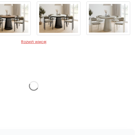
Rozwiń więcej
żnić się ceną
niem