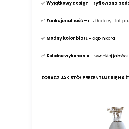
✅
Wyjątkowy design
–
ryflowana pods
✅
Funkcjonalność
– rozkładany blat p
✅
Modny
kolor blatu-
dąb hikora
✅
Solidne wykonanie
– wysokiej jakości
ZOBACZ JAK STÓŁ PREZENTUJE SIĘ NA 