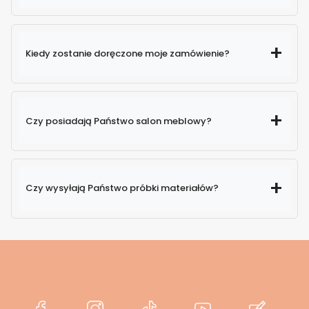
Kiedy zostanie doręczone moje zamówienie?
Czy posiadają Państwo salon meblowy?
Czy wysyłają Państwo próbki materiałów?
(Otwiera
(Otwiera
(Otwiera
(Otwiera
(Otwier