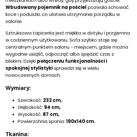
mieszkaniach albo wtedy, gdy przyjeżdżają goście.
Wbudowany pojemnik na pościel
pozwala schować
koce i poduszki, co ułatwia utrzymanie porządku w
salonie.
Sztruksowa tapicerka jest miękka w dotyku i przyjemna
w codziennym użytkowaniu. Sofa szybko staje się
centralnym punktem salonu - miejscem, gdzie można
wygodnie usiąść, odpocząć albo spędzić czas z
bliskimi. Dzięki
połączeniu funkcjonalności i
spokojnej stylistyki
sprawdzi się w wielu
nowoczesnych domach.
Wymiary:
Szerokość:
232
cm,
Głębokość
:
94 cm,
Wysokość:
87
cm,
Powierzchnia spania:
190x140 cm.
Tkanina: