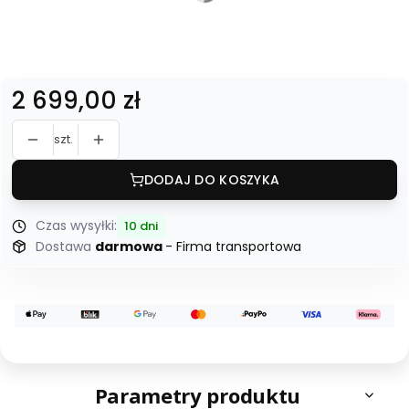
*
Dostawa
bez wniesienia
z wniesieniem
Cena
2 699,00 zł
szt.
DODAJ DO KOSZYKA
Czas wysyłki:
10 dni
Dostawa
darmowa
- Firma transportowa
Parametry produktu