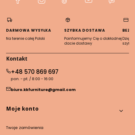
się
się
się
się
się
w
w
w
w
w
nowej
nowej
nowej
nowej
nowej
karcie)
karcie)
karcie)
karcie)
karcie)
DARMOWA WYSYŁKA
SZYBKA DOSTAWA
BEZP
Na terenie całej Polski
Poinformujemy Cię o dokładnej
Dzięki 
dacie dostawy
szyfro
Kontakt
+48 570 869 697
pon. - pt. / 8:00 - 16:00
biuro.kkfurniture@gmail.com
Linki w stopce
Moje konto
Twoje zamówienia