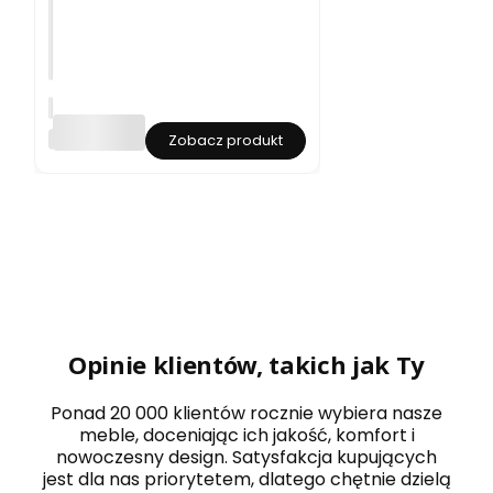
S
o
KKFURNITURE
Zobacz produkt
f
a
d
o
s
a
l
o
n
u
o
l
Opinie klientów, takich jak Ty
i
w
k
Ponad 20 000 klientów rocznie wybiera nasze
o
meble, doceniając ich jakość, komfort i
w
nowoczesny design. Satysfakcja kupujących
a
jest dla nas priorytetem, dlatego chętnie dzielą
r