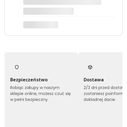
B
Edyta
Bezpieczeństwo
Dostawa
Robiąc zakupy w naszym
2/3 dni przed dostaw
sklepie online, możesz czuć się
zostaniesz poinform
w pełni bezpieczny.
dokładnej dacie.