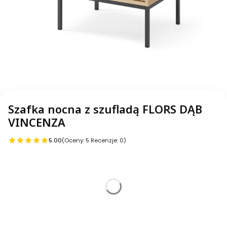
Szafka nocna z szufladą FLORS DĄB
VINCENZA
5.00
(Oceny: 5 Recenzje: 0)
Warianty produktu:
Poszczególne warianty mogą różnić się ceną
*
Dostawa
bez wniesienia
z wniesieniem