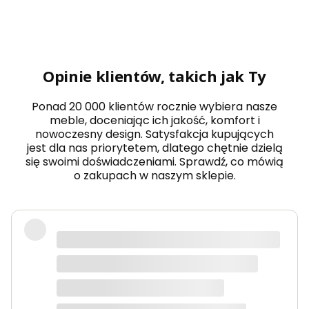
w
o
m
a
sz
uf
Opinie klientów, takich jak Ty
la
d
a
Ponad 20 000 klientów rocznie wybiera nasze
mi
meble, doceniając ich jakość, komfort i
na
nowoczesny design. Satysfakcja kupujących
w
jest dla nas priorytetem, dlatego chętnie dzielą
ys
o
się swoimi doświadczeniami. Sprawdź, co mówią
ki
o zakupach w naszym sklepie.
ch
n
o
g
ac
Wow! Z początku bałem się o zakupy
h
w nieznajomym sklepie, ale
FL
O
naprawdę nie mam się do czego
RS
doczepić. Szybka dostawa, meble
D
Ą
wysokiej jakości.