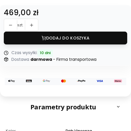
Cena
469,00 zł
szt.
DODAJ DO KOSZYKA
Czas wysyłki:
10 dni
Dostawa
darmowa
- Firma transportowa
Parametry produktu
Kolor
Dąb Vincenza