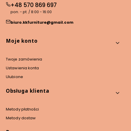
+48 570 869 697
pon. - pt. / 8:00 - 16:00
biuro.kkfurniture@gmail.com
Linki w stopce
Moje konto
Twoje zamówienia
Ustawienia konta
Ulubione
Obsługa klienta
Metody płatności
Metody dostaw