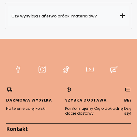
Czy wysyłają Państwo próbki materiałów?
(Otwiera
(Otwiera
(Otwiera
(Otwiera
(Otwier
się
się
się
się
się
w
w
w
w
w
nowej
nowej
nowej
nowej
nowej
karcie)
karcie)
karcie)
karcie)
karcie)
DARMOWA WYSYŁKA
SZYBKA DOSTAWA
BEZP
Na terenie całej Polski
Poinformujemy Cię o dokładnej
Dzięki 
dacie dostawy
szyfro
Kontakt