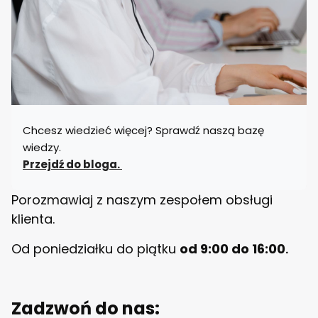
d
a
l
n
i
a
n
y
B
E
Chcesz wiedzieć więcej? Sprawdź naszą bazę
L
L
wiedzy.
O
Przejdź do bloga.
Porozmawiaj z naszym zespołem obsługi
klienta.
Od poniedziałku do piątku
od 9:00 do 16:00
.
Zadzwoń do nas: