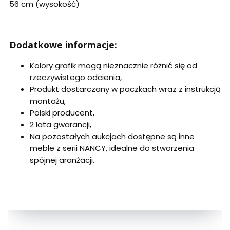
56 cm (wysoko
ść)
Dodatkowe informacje:
Kolory grafik mogą nieznacznie r
ó
żnić się od
rzeczywistego odcienia,
Produkt dostarczany w paczkach wraz z instrukcją
montażu,
Polski producent,
2 lata gwarancji,
Na pozostałych aukcjach dostępne są inne
meble z serii NANCY, idealne do stworzenia
sp
ójnej aran
żacji.