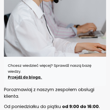
t
ó
ł
j
a
d
a
l
n
i
a
n
y
B
E
Chcesz wiedzieć więcej? Sprawdź naszą bazę
L
L
wiedzy.
O
Przejdź do bloga.
Porozmawiaj z naszym zespołem obsługi
klienta.
Od poniedziałku do piątku
od 9:00 do 16:00
.