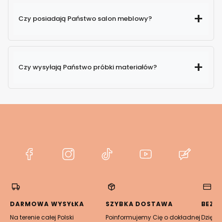
Czy posiadają Państwo salon meblowy?
Czy wysyłają Państwo próbki materiałów?
(Otwiera
(Otwiera
(Otwiera
(Otwiera
(Otwier
się
się
się
się
się
w
w
w
w
w
nowej
nowej
nowej
nowej
nowej
karcie)
karcie)
karcie)
karcie)
karcie)
DARMOWA WYSYŁKA
SZYBKA DOSTAWA
BEZP
Na terenie całej Polski
Poinformujemy Cię o dokładnej
Dzięki 