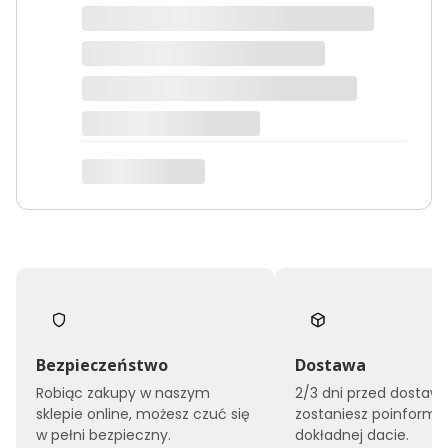
w nieznajomym sklepie, ale
n
y
naprawdę nie mam się do czego
L
doczepić. Szybka dostawa, meble
U
G
wysokiej jakości.
O
S
D
Edyta
Ą
B
A
R
T
I
S
A
N
Bezpieczeństwo
Dostawa
Robiąc zakupy w naszym
2/3 dni przed dostaw
sklepie online, możesz czuć się
zostaniesz poinform
w pełni bezpieczny.
dokładnej dacie.