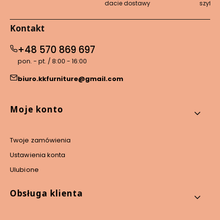
dacie dostawy
szyfro
Kontakt
+48 570 869 697
pon. - pt. / 8:00 - 16:00
biuro.kkfurniture@gmail.com
Linki w stopce
Moje konto
Twoje zamówienia
Ustawienia konta
Ulubione
Obsługa klienta