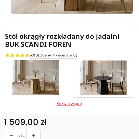
Stół okrągły rozkładany do jadalni
BUK SCANDI FOREN
5.00
(Oceny: 4 Recenzje: 0)
Rozwiń więcej
Cena
1 509,00 zł
szt.