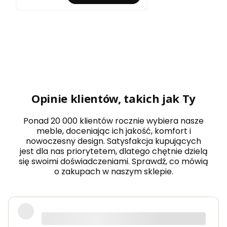
o
c
z
e
s
n
y
s
t
ó
ł
Opinie klientów, takich jak Ty
o
k
r
Ponad 20 000 klientów rocznie wybiera nasze
ą
meble, doceniając ich jakość, komfort i
g
nowoczesny design. Satysfakcja kupujących
ł
jest dla nas priorytetem, dlatego chętnie dzielą
y
r
się swoimi doświadczeniami. Sprawdź, co mówią
o
o zakupach w naszym sklepie.
z
k
ł
a
d
Wow! Z początku bałem się o zakupy
a