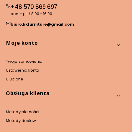
+48 570 869 697
pon. - pt. / 8:00 - 16:00
biuro.kkfurniture@gmail.com
Linki w stopce
Moje konto
Twoje zamówienia
Ustawienia konta
Ulubione
Obsługa klienta
Metody płatności
Metody dostaw