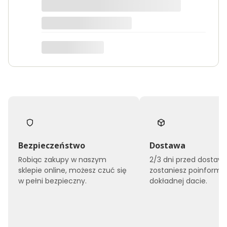
wysokiej jakości.
e
m
L
Edyta
I
L
I
A
S
Z
A
R
Y
Bezpieczeństwo
Dostawa
Robiąc zakupy w naszym
2/3 dni przed dostaw
sklepie online, możesz czuć się
zostaniesz poinform
w pełni bezpieczny.
dokładnej dacie.