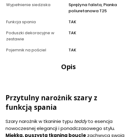
Wypełnienie siedziska
Sprężyna falista, Pianka
poliuretanowa T25
Funkcja spania
TAK
Poduszki dekoracyjne w
TAK
zestawie
Pojemnik na pościel
TAK
Opis
Przytulny narożnik szary z
funkcją spania
Szary narożnik w tkaninie typu
teddy
to esencja
nowoczesnej elegancji i ponadczasowego stylu.
Miękka, puszysta tkanina boucle
zachwyca swoją