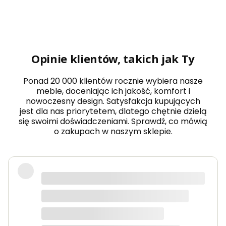
k
t
a
p
i
c
e
Opinie klientów, takich jak Ty
r
o
w
Ponad 20 000 klientów rocznie wybiera nasze
a
meble, doceniając ich jakość, komfort i
n
nowoczesny design. Satysfakcja kupujących
y
jest dla nas priorytetem, dlatego chętnie dzielą
m
i
się swoimi doświadczeniami. Sprawdź, co mówią
ę
o zakupach w naszym sklepie.
k
k
i
m
s
Wow! Z początku bałem się o zakupy
z
w nieznajomym sklepie, ale
t
r
naprawdę nie mam się do czego
u
doczepić. Szybka dostawa, meble
k
s