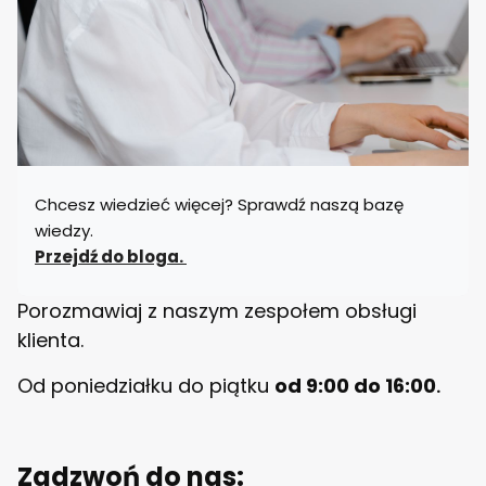
a
d
a
l
n
i
a
n
y
B
E
Chcesz wiedzieć więcej? Sprawdź naszą bazę
L
L
wiedzy.
O
Przejdź do bloga.
Porozmawiaj z naszym zespołem obsługi
klienta.
Od poniedziałku do piątku
od 9:00 do 16:00
.
Zadzwoń do nas: