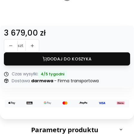
*
Dostawa
bez wniesienia
z wniesieniem
Cena
3 679,00 zł
szt.
DODAJ DO KOSZYKA
Czas wysyłki:
4/5 tygodni
Dostawa
darmowa
- Firma transportowa
Parametry produktu