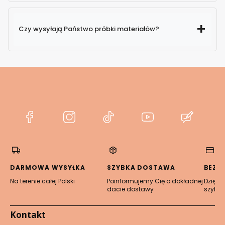
Czy wysyłają Państwo próbki materiałów?
(Otwiera
(Otwiera
(Otwiera
(Otwiera
(Otwier
się
się
się
się
się
w
w
w
w
w
nowej
nowej
nowej
nowej
nowej
karcie)
karcie)
karcie)
karcie)
karcie)
DARMOWA WYSYŁKA
SZYBKA DOSTAWA
BEZP
Na terenie całej Polski
Poinformujemy Cię o dokładnej
Dzięki 
dacie dostawy
szyfro
Kontakt