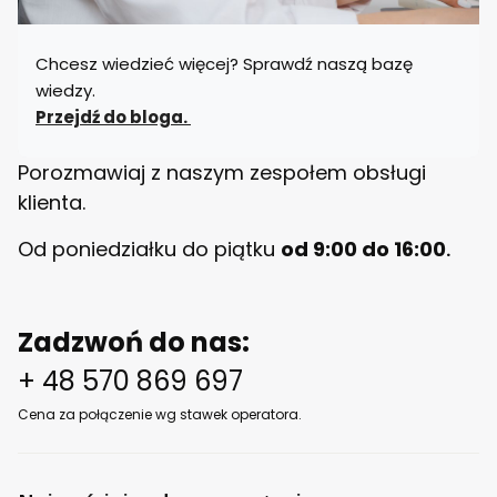
y
B
E
Chcesz wiedzieć więcej? Sprawdź naszą bazę
L
L
wiedzy.
O
Przejdź do bloga.
Porozmawiaj z naszym zespołem obsługi
klienta.
Od poniedziałku do piątku
od 9:00 do 16:00
.
Zadzwoń do nas:
+ 48 570 869 697
Cena za połączenie wg stawek operatora.