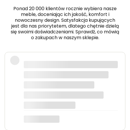
o
m
Ponad 20 000 klientów rocznie wybiera nasze
o
meble, doceniając ich jakość, komfort i
d
nowoczesny design. Satysfakcja kupujących
a
jest dla nas priorytetem, dlatego chętnie dzielą
d
o
się swoimi doświadczeniami. Sprawdź, co mówią
s
o zakupach w naszym sklepie.
y
p
i
a
l
Wow! Z początku bałem się o zakupy
n
w nieznajomym sklepie, ale
i
F
naprawdę nie mam się do czego
E
doczepić. Szybka dostawa, meble
R
O
wysokiej jakości.
K
a
s
Edyta
z
m
i
r