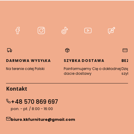
(Otwiera
(Otwiera
(Otwiera
(Otwiera
(Otwier
się
się
się
się
się
w
w
w
w
w
nowej
nowej
nowej
nowej
nowej
karcie)
karcie)
karcie)
karcie)
karcie)
DARMOWA WYSYŁKA
SZYBKA DOSTAWA
BEZP
Na terenie całej Polski
Poinformujemy Cię o dokładnej
Dzięki 
dacie dostawy
szyfro
Kontakt
+48 570 869 697
pon. - pt. / 8:00 - 16:00
biuro.kkfurniture@gmail.com