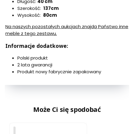
Długość:
40 cm
Szerokość:
137cm
Wysokość:
80cm
Na naszych pozostałych aukcjach znajdą Państwo inne
meble z tego zestawu.
Informacje dodatkowe:
Polski produkt
2 lata gwarancji
Produkt nowy fabrycznie zapakowany
Może Ci się spodobać