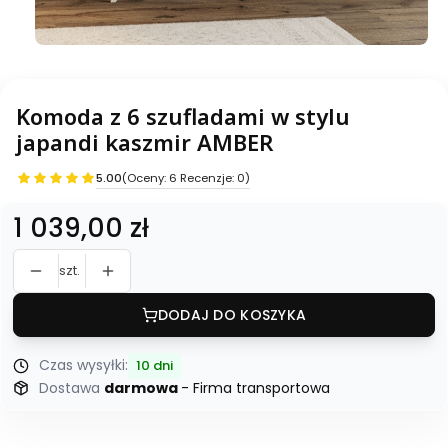
Komoda z 6 szufladami w stylu
japandi kaszmir AMBER
5.00
(Oceny: 6 Recenzje: 0)
Cena
1 039,00 zł
szt.
DODAJ DO KOSZYKA
Czas wysyłki:
10 dni
Dostawa
darmowa
- Firma transportowa