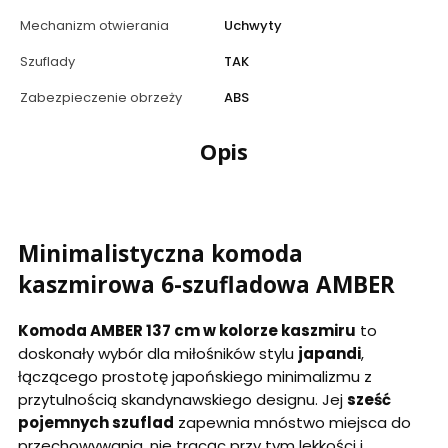
Mechanizm otwierania
Uchwyty
Szuflady
TAK
Zabezpieczenie obrzeży
ABS
Opis
Minimalistyczna komoda
kaszmirowa 6-szufladowa AMBER
Komoda AMBER 137 cm w kolorze kaszmiru
to
doskonały wybór dla miłośników stylu
japandi
,
łączącego prostotę japońskiego minimalizmu z
przytulnością skandynawskiego designu. Jej
sześć
pojemnych szuflad
zapewnia mnóstwo miejsca do
przechowywania, nie tracąc przy tym lekkości i