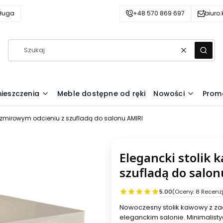
ługa
+48 570 869 697
biuro
Wyczyść
Szuka
ieszczenia
Meble dostępne od ręki
Nowości
Prom
szmirowym odcieniu z szufladą do salonu AMIRI
Elegancki stolik
szufladą do salo
5.00
(Oceny: 8 Recenzj
Nowoczesny stolik kawowy z za
eleganckim salonie. Minimalisty