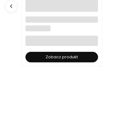
Stylowa trzydrzwiowa komoda
kaszmirowa AMIRI
KKFURNITURE
Zobacz produkt