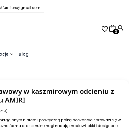
.kkfurniture@gmail.com
Produkty 
j
ocje
Blog
 kawowy w kaszmirowym odcieniu z
nu AMIRI
e: 0)
okrąglonym blatem i praktyczną półką doskonale sprawdzi się w
czna forma oraz smukłe nogi nadają meblowi lekki i designerski