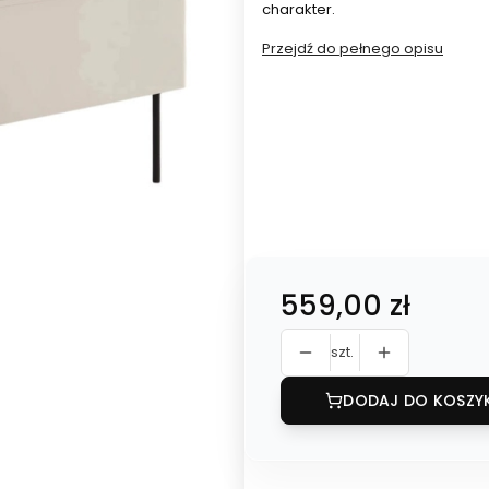
charakter.
Przejdź do pełnego opisu
Warianty produktu:
Poszczególne warianty mogą ró
*
Dostawa
bez wniesienia
z wniesie
Cena
559,00 zł
szt.
DODAJ DO KOSZY