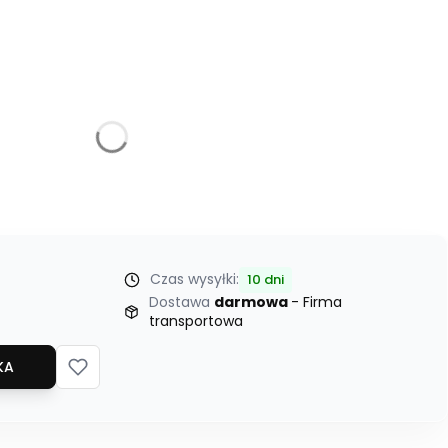
żnić się ceną
niem
Czas wysyłki:
10 dni
Dostawa
darmowa
- Firma
transportowa
KA