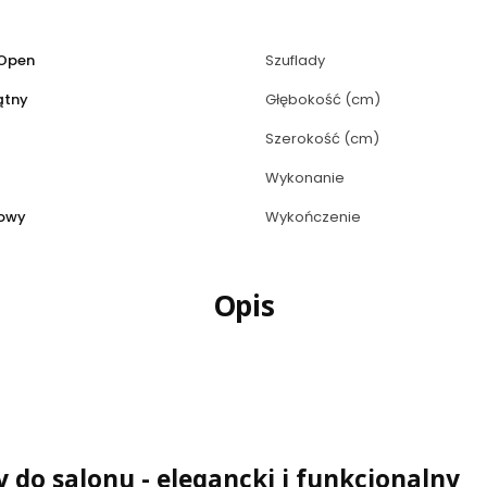
 Open
Szuflady
ątny
Głębokość (cm)
Szerokość (cm)
Wykonanie
owy
Wykończenie
Opis
 do salonu - elegancki i funkcjonalny