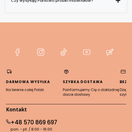
Czy wysyłają Państwo próbki materiałów?
(Otwiera
(Otwiera
(Otwiera
(Otwiera
(Otwier
się
się
się
się
się
w
w
w
w
w
nowej
nowej
nowej
nowej
nowej
karcie)
karcie)
karcie)
karcie)
karcie)
DARMOWA WYSYŁKA
SZYBKA DOSTAWA
BEZP
Na terenie całej Polski
Poinformujemy Cię o dokładnej
Dzięki 
dacie dostawy
szyfro
Kontakt
+48 570 869 697
pon. - pt. / 8:00 - 16:00