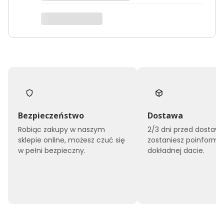
Edyta
I
Bezpieczeństwo
Dostawa
Robiąc zakupy w naszym
2/3 dni przed dostaw
sklepie online, możesz czuć się
zostaniesz poinform
w pełni bezpieczny.
dokładnej dacie.