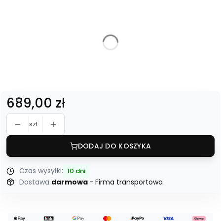
Warianty produktu:
Poszczególne warianty mogą różnić się ceną
*
Dostawa
bez wniesienia
z wniesieniem
Cena
689,00 zł
szt.
DODAJ DO KOSZYKA
Czas wysyłki:
10 dni
Dostawa
darmowa
- Firma transportowa