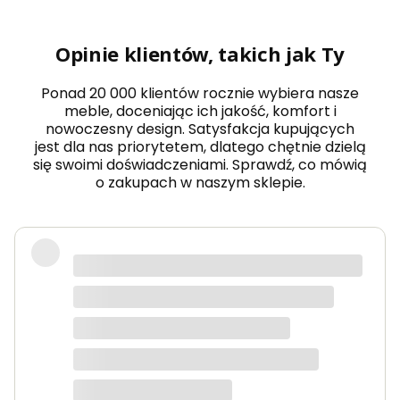
r
o
ż
Opinie klientów, takich jak Ty
n
i
k
Ponad 20 000 klientów rocznie wybiera nasze
z
meble, doceniając ich jakość, komfort i
w
nowoczesny design. Satysfakcja kupujących
y
jest dla nas priorytetem, dlatego chętnie dzielą
g
o
się swoimi doświadczeniami. Sprawdź, co mówią
d
o zakupach w naszym sklepie.
n
ą
p
u
f
Wow! Z początku bałem się o zakupy
ą
w nieznajomym sklepie, ale
B
I
naprawdę nie mam się do czego
A
doczepić. Szybka dostawa, meble
Ł
Y
wysokiej jakości.
R
A
V