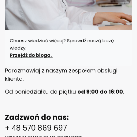
n
i
a
n
y
B
E
Chcesz wiedzieć więcej? Sprawdź naszą bazę
L
L
wiedzy.
O
Przejdź do bloga.
Porozmawiaj z naszym zespołem obsługi
klienta.
Od poniedziałku do piątku
od 9:00 do 16:00
.
Zadzwoń do nas:
+ 48 570 869 697