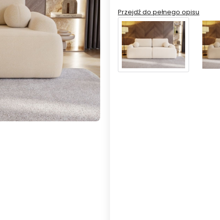
Przejdź do pełnego opisu
Warianty produktu:
Poszczególne warianty mogą ró
*
Dostawa
z wniesieniem
bez wniesi
*
Tkanina
lambi
monolith