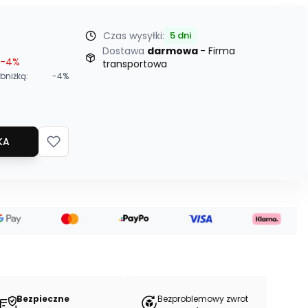
Czas wysyłki:
5 dni
Dostawa
darmowa
- Firma
-4%
transportowa
bniżką:
-4%
KA
Bezpieczne
Bezproblemowy zwrot