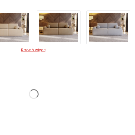
Rozwiń więcej
żnić się ceną
enia