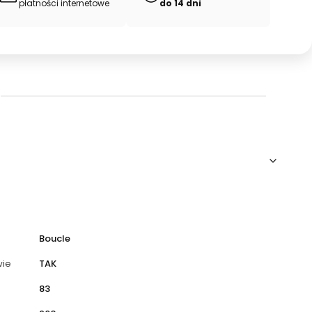
płatności internetowe
do 14 dni
Boucle
wie
TAK
83