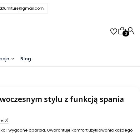
.kkfurniture@gmail.com
Produkty 
j
ocje
Blog
woczesnym stylu z funkcją spania
e: 0)
ziska i wygodne oparcia. Gwarantuje komfort użytkowania każdego