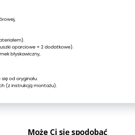
órowej,
ateriałem).
duszki oparciowe + 2 dodatkowe).
mek błyskawiczny,
 się od oryginału.
h (z instrukcją montażu).
Może Ci się spodobać