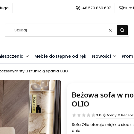
ługa
+48 570 869 697
biuro
Wyczyść
Szuka
ieszczenia
Meble dostępne od ręki
Nowości
Prom
czesnym stylu z funkcją spania OLIO
Beżowa sofa w no
OLIO
0.00
(Oceny: 0 Recenzj
Sofa Olio oferuje miękkie sied
dnia.