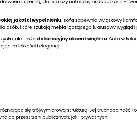
 drewnem, czernią, złotem czy naturalnymi dodatkami - two
okiej jakości wypełnieniu
, sofa zapewnia wyjątkowy komfo
dla osób, które szukają mebla łączącego luksusowy wygląd i 
zynku, ale także
dekoracyjny akcent wnętrza
. Sofa w kol
ając im lekkości i elegancji.
óżniająca się trójwymiarową strukturą. Jej trudnopalność i 
no do przestrzeni publicznych, jak i prywatnych.