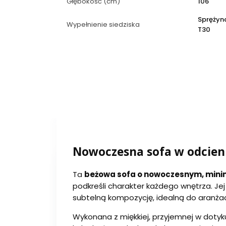
Głębokość (cm)
106
Sprężyna
Wypełnienie siedziska
T30
Nowoczesna sofa w odcieni
Ta
beżowa sofa o nowoczesnym, mini
podkreśli charakter każdego wnętrza. Je
subtelną kompozycję, idealną do aranżac
Wykonana z miękkiej, przyjemnej w dotyk