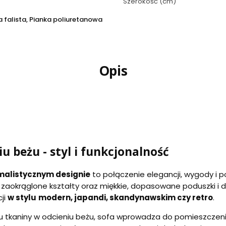
Szerokość (cm)
 falista, Pianka poliuretanowa
Opis
u beżu - styl i funkcjonalność
malistycznym designie
to połączenie elegancji, wygody i 
j zaokrąglone kształty oraz miękkie, dopasowane poduszki i 
ji
w stylu
modern, japandi, skandynawskim czy retro
.
u tkaniny w odcieniu beżu, sofa wprowadza do pomieszczenia 