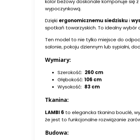
kolor beżowy doskonale komponuje się z
wypoczynkową.
Dzięki
ergonomicznemu siedzisku
i
wys
spotkań towarzyskich. To idealny wybór 
Ten model to nie tylko miejsce do odpoc
salonie, pokoju dziennym lub sypialni, dod
Wymiary:
Szerokość:
260
cm
Głębokość
:
106 cm
Wysokość:
83 cm
Tkanina:
LAMBI 6
to elegancka tkanina bouclé, wyr
że jest to funkcjonalne rozwiązanie zarów
Budowa: