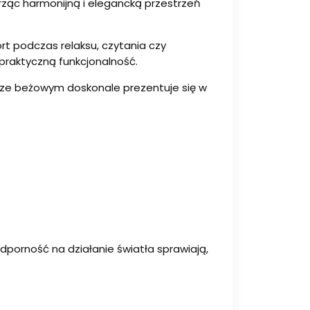
rząc harmonijną i elegancką przestrzeń
rt podczas relaksu, czytania czy
praktyczną funkcjonalność.
orze beżowym doskonale prezentuje się w
odporność na działanie światła sprawiają,